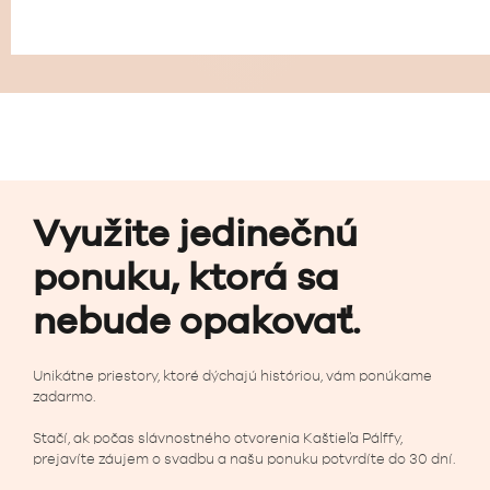
Využite jedinečnú
ponuku, ktorá sa
nebude opakovať.
Unikátne priestory, ktoré dýchajú históriou, vám ponúkame
zadarmo.
Stačí, ak počas slávnostného otvorenia Kaštieľa Pálffy,
prejavíte záujem o svadbu a našu ponuku potvrdíte do 30 dní.