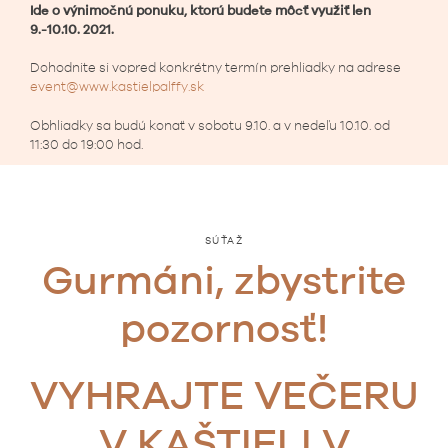
Ide o výnimočnú ponuku, ktorú
budete môcť využiť len
9.-10.10. 2021.
Dohodnite si vopred konkrétny termín prehliadky na adrese
event@www.kastielpalffy.sk
Obhliadky sa budú konať v sobotu 9.10. a v nedeľu 10.10. od
11:30 do 19:00 hod.
SÚŤAŽ
Gurmáni, zbystrite
pozornosť!
VYHRAJTE VEČERU
V KAŠTIELI V