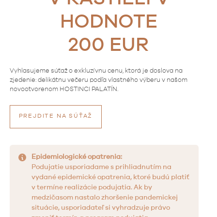
HODNOTE
200 EUR
Vyhlasujeme súťaž o exkluzívnu cenu, ktorá je doslova na
zjedenie: delikátnu večeru podľa vlastného výberu v našom
novootvorenom HOSTINCI PALATÍN.
PREJDITE NA SÚŤAŽ
Epidemiologické opatrenia:
Podujatie usporiadame s prihliadnutím na
vydané epidemické opatrenia, ktoré budú platiť
v termíne realizácie podujatia. Ak by
medzičasom nastalo zhoršenie pandemickej
situácie, usporiadateľ si vyhradzuje právo