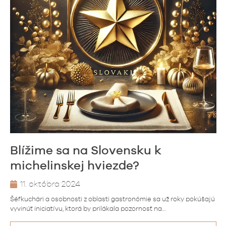
Blížime sa na Slovensku k
michelinskej hviezde?
11. októbra 2024
Šéfkuchári a osobnosti z oblasti gastronómie sa už roky pokúšajú
vyvinúť iniciatívu, ktorá by prilákala pozornosť na…