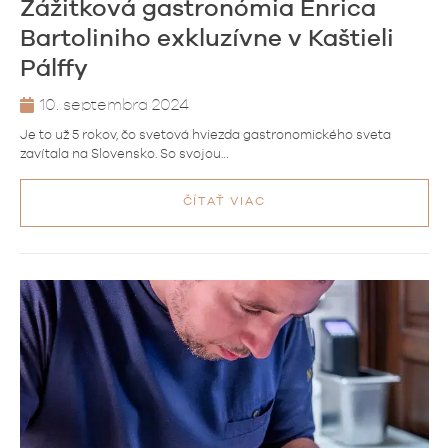
Zážitková gastronómia Enrica
Bartoliniho exkluzívne v Kaštieli
Pálffy
10. septembra 2024
Je to už 5 rokov, čo svetová hviezda gastronomického sveta
zavítala na Slovensko. So svojou…
ČÍTAŤ VIAC