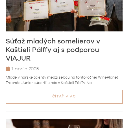
Súťaž mladých somelierov v
Kaštieli Pálffy aj s podporou
VIAJUR
1. apríla 2025
Mladé vinárske talenty medzi sebou na tohtoročnej WinePlanet
Trophée Junior súperili u nás v Kaštieli Pálffy. Na…
ČÍTAŤ VIAC