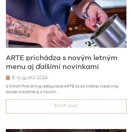
ARTE prichádza s novým letným
menu aj ďalšími novinkami
6. augusta 2024
S tímom fine dining reštaurácie ARTE sa po krátkej kreatívnej
pauze vraciame aj s novým…
ČÍTAŤ VIAC