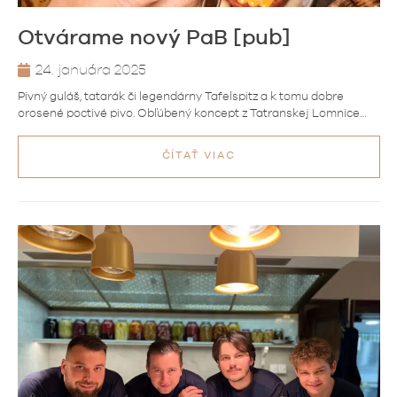
Otvárame nový PaB [pub]
24. januára 2025
Pivný guláš, tatarák či legendárny Tafelspitz a k tomu dobre
orosené poctivé pivo. Obľúbený koncept z Tatranskej Lomnice…
ČÍTAŤ VIAC