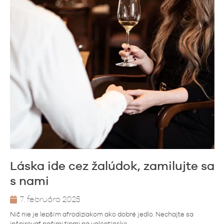
Láska ide cez žalúdok, zamilujte sa
s nami
7. februára 2025
Nič nie je lepším afrodiziakom ako dobré jedlo. Nechajte sa