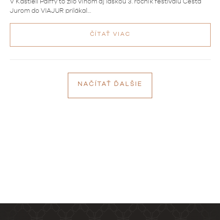
V Kaštieli Pálffy to žilo vínom aj láskou 3. ročník festivalu Cesta
Jurom do VIAJUR prilákal…
ČÍTAŤ VIAC
NAČÍTAŤ ĎALŠIE