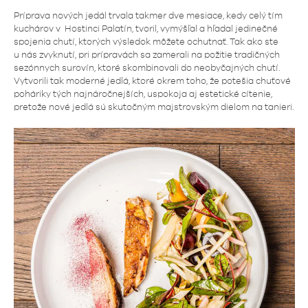
Príprava nových jedál trvala takmer dve mesiace, kedy celý tím
kuchárov v Hostinci Palatín, tvoril, vymýšľal a hľadal jedinečné
spojenia chutí, ktorých výsledok môžete ochutnať. Tak ako ste
u nás zvyknutí, pri prípravách sa zamerali na požitie tradičných
sezónnych surovín, ktoré skombinovali do neobyčajných chutí.
Vytvorili tak moderné jedlá, ktoré okrem toho, že potešia chuťové
poháriky tých najnáročnejších, uspokoja aj estetické cítenie,
pretože nové jedlá sú skutočným majstrovským dielom na tanieri.