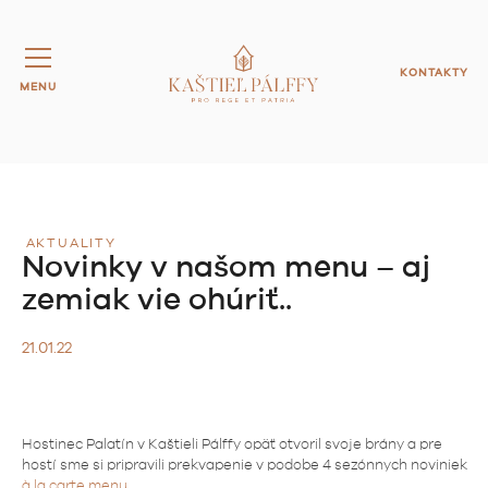
KONTAKTY
MENU
AKTUALITY
Novinky v našom menu – aj
zemiak vie ohúriť..
21.01.22
Hostinec Palatín v Kaštieli Pálffy opäť otvoril svoje brány a pre
hostí sme si pripravili prekvapenie v podobe 4 sezónnych noviniek
à la carte menu.