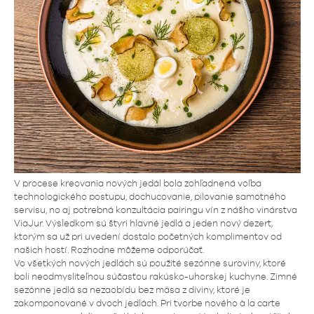
V procese kreovania nových jedál bola zohľadnená voľba
technologického postupu, dochucovanie, pilovanie samotného
servisu, no aj potrebná konzultácia pairingu vín z nášho vinárstva
ViaJur. Výsledkom sú štyri hlavné jedlá a jeden nový dezert,
ktorým sa už pri uvedení dostalo početných komplimentov od
našich hostí. Rozhodne môžeme odporúčať.
Vo všetkých nových jedlách sú použité sezónne suroviny, ktoré
boli neodmysliteľnou súčasťou rakúsko-uhorskej kuchyne. Zimné
sezónne jedlá sa nezaobídu bez mäsa z diviny, ktoré je
zakomponované v dvoch jedlách. Pri tvorbe nového à la carte