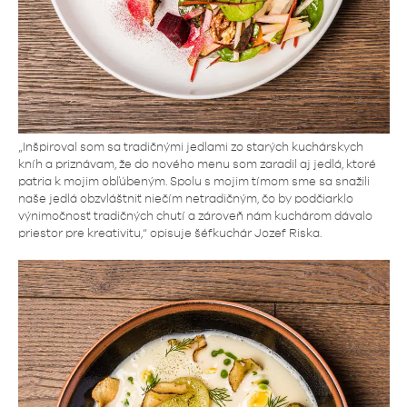
„Inšpiroval som sa tradičnými jedlami zo starých kuchárskych
kníh a priznávam, že do nového menu som zaradil aj jedlá, ktoré
patria k mojim obľúbeným. Spolu s mojim tímom sme sa snažili
naše jedlá obzvláštniť niečím netradičným, čo by podčiarklo
výnimočnosť tradičných chutí a zároveň nám kuchárom dávalo
priestor pre kreativitu,“ opisuje šéfkuchár Jozef Riska.