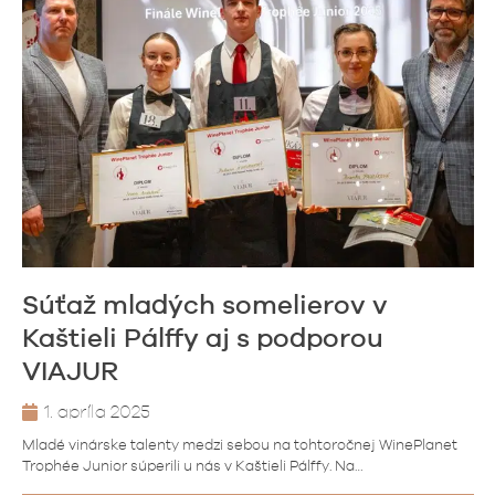
Súťaž mladých somelierov v
Kaštieli Pálffy aj s podporou
VIAJUR
1. apríla 2025
Mladé vinárske talenty medzi sebou na tohtoročnej WinePlanet
Trophée Junior súperili u nás v Kaštieli Pálffy. Na…