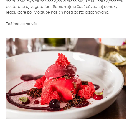
menu sme mysleli na všetkých, a preto majú o kulinársky zážitok
postarané aj vegetariáni. Samozrejme časť pôvodnej ponuky
jedál, ktoré boli v obľube našich hostí zostala zachovaná.
Tešíme sa na vás.