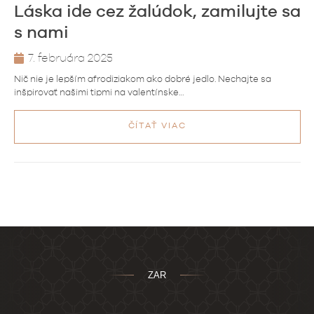
Láska ide cez žalúdok, zamilujte sa
s nami
7. februára 2025
Nič nie je lepším afrodiziakom ako dobré jedlo. Nechajte sa
inšpirovať našimi tipmi na valentínske…
ČÍTAŤ VIAC
ZAR