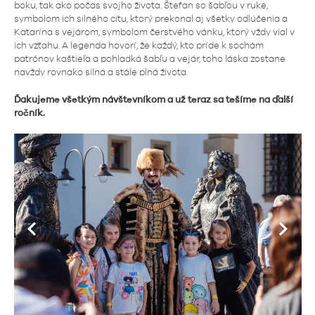
boku, tak ako počas svojho života. Štefan so šabľou v ruke,
symbolom ich silného citu, ktorý prekonal aj všetky odlúčenia a
Katarína s vejárom, symbolom čerstvého vánku, ktorý vždy vial v
ich vzťahu. A legenda hovorí, že každý, kto príde k sochám
patrónov kaštieľa a pohladká šabľu a vejár, toho láska zostane
navždy rovnako silná a stále plná života.
Ďakujeme všetkým návštevníkom a už teraz sa tešíme na ďalší
ročník.