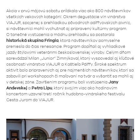
Akcia v prvú májovú sobotu prilákala viac ako 800 návštevníkov
všetkých vekových kategórií. Okrem degustácie vín vinárstva
VIAJUR, spojenej s prehliadkou pôvodných pálffyovských pivníc,
si návštevníci mohli vychutnať aj pripravený kultúrny program.
O tanečné vystúpenia a módnu prehliadku sa postarala
historická skupina Fringia
, ktorá návštevníkov pomyselne
preniesla do čias renesancie. Program dopĺňali aj vyhliadkové
jazdy štýlovými veteránmi československej výroby. Celým dňom
sprevádzal Milan „Junior“ Zimnýkoval, ktorý vyspovedal aj kľúčové
osobnosti vinárstva VIAJUR a Kaštieľa Pálffy. Široké spektrum
aktivít bolo pripravených aj pre najmenších návštevníkov, ktorí sa
zabavili pri workshopoch či maľovaní na tvár a vyšantiť sa mohli aj
v detskej zóne. Zavŕšením programu boli vystúpenia
Jany
Andevskej
a
Petra Lipu
, ktorý svojím viac ako hodinovým
koncertom uzavrel tretí ročník hudobno-vinárskeho festivalu
Cesta Jurom do VIAJUR.