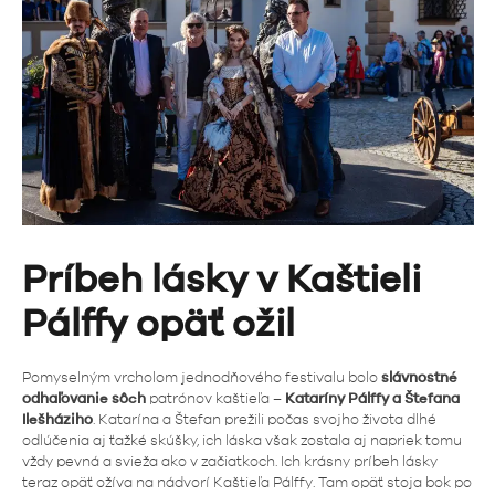
Príbeh lásky v Kaštieli
Pálffy opäť ožil
Pomyselným vrcholom jednodňového festivalu bolo
slávnostné
odhaľovanie sôch
patrónov kaštieľa –
Kataríny Pálffy a Štefana
Ilešháziho
. Katarína a Štefan prežili počas svojho života dlhé
odlúčenia aj ťažké skúšky, ich láska však zostala aj napriek tomu
vždy pevná a svieža ako v začiatkoch. Ich krásny príbeh lásky
teraz opäť ožíva na nádvorí Kaštieľa Pálffy. Tam opäť stoja bok po