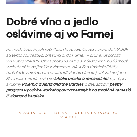
Dobré víno a jedlo
oslávime aj vo Farnej
Po troch úspešných ročníkoch festivalu Cesta Jurom do VIAJUR
sa tento rok festival presúva aj do Farnej – druhej usadlosti
vinárstva VIAJUR. Už v sobotu 18. mája si návštevníci budú môcť
vychutnať to najlepšie z vinárstva VIAJUR a Kaštieľa Pálffy,
tentokrát v malebnom prostredí vinohradníckej oblasti na juhu
Slovenska. Predstavia sa
lokálni umelci a remeselníci
, vystúpia
skupiny
Polemic a Anna and the Barbies
a deti zabaví
pestrý
program v podobe workshopov zameraných na tradičné remeslá
či
slamené bludisko
.
VIAC INFO O FESTIVALE CESTA FARNOU DO
VIAJUR