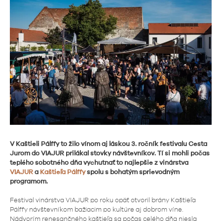
V Kaštieli Pálffy to žilo vínom aj láskou 3. ročník festivalu Cesta
Jurom do VIAJUR prilákal stovky návštevníkov. Tí si mohli počas
teplého sobotného dňa vychutnať to najlepšie z vinárstva
VIAJUR
a
Kaštieľa Pálffy
spolu s bohatým sprievodným
programom.
Festival vinárstva VIAJUR po roku opäť otvoril brány Kaštieľa
Pálffy návštevníkom bažiacim po kultúre aj dobrom víne.
Nádvorím renesančného kaštieľa sa počas celého dňa niesla