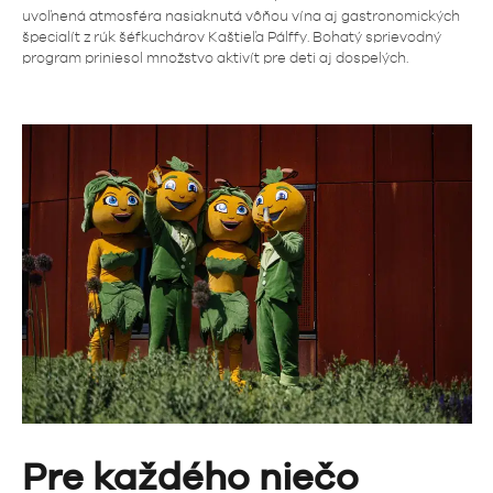
uvoľnená atmosféra nasiaknutá vôňou vína aj gastronomických
špecialít z rúk šéfkuchárov Kaštieľa Pálffy. Bohatý sprievodný
program priniesol množstvo aktivít pre deti aj dospelých.
Pre každého niečo