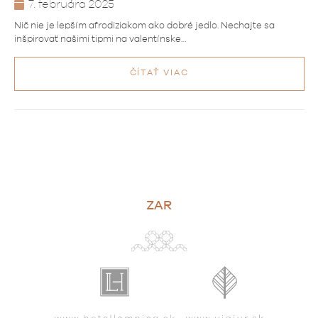
7. februára 2025
Nič nie je lepším afrodiziakom ako dobré jedlo. Nechajte sa
inšpirovať našimi tipmi na valentínske…
ČÍTAŤ VIAC
ZAR