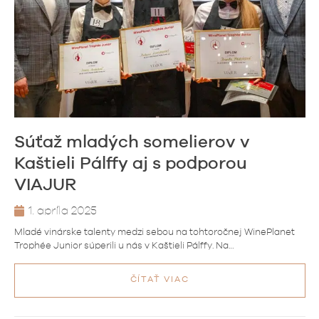
Súťaž mladých somelierov v
Kaštieli Pálffy aj s podporou
VIAJUR
1. apríla 2025
Mladé vinárske talenty medzi sebou na tohtoročnej WinePlanet
Trophée Junior súperili u nás v Kaštieli Pálffy. Na…
ČÍTAŤ VIAC