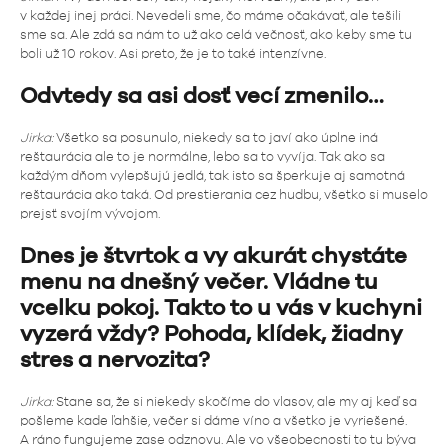
v každej inej práci. Nevedeli sme, čo máme očakávať, ale tešili
sme sa. Ale zdá sa nám to už ako celá večnosť, ako keby sme tu
boli už 10 rokov. Asi preto, že je to také intenzívne.
Odvtedy sa asi dosť vecí zmenilo…
Jirka:
Všetko sa posunulo, niekedy sa to javí ako úplne iná
reštaurácia ale to je normálne, lebo sa to vyvíja. Tak ako sa
každým dňom vylepšujú jedlá, tak isto sa šperkuje aj samotná
reštaurácia ako taká. Od prestierania cez hudbu, všetko si muselo
prejsť svojím vývojom.
Dnes je štvrtok a vy akurát chystáte
menu na dnešný večer. Vládne tu
vcelku pokoj. Takto to u vás v kuchyni
vyzerá vždy? Pohoda, klídek, žiadny
stres a nervozita?
Jirka:
Stane sa, že si niekedy skočíme do vlasov, ale my aj keď sa
pošleme kade ľahšie, večer si dáme víno a všetko je vyriešené.
A ráno fungujeme zase odznovu. Ale vo všeobecnosti to tu býva