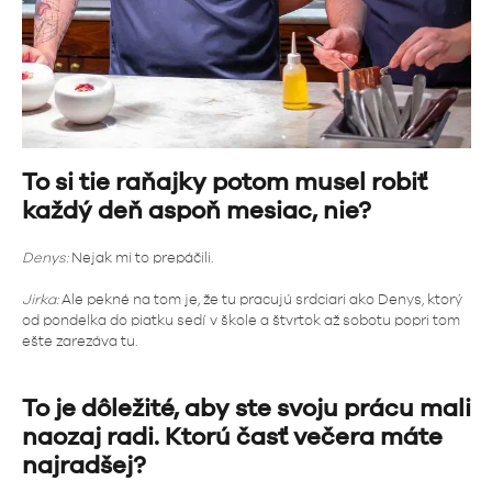
To si tie raňajky potom musel robiť
každý deň aspoň mesiac, nie?
Denys:
Nejak mi to prepáčili.
Jirka:
Ale pekné na tom je, že tu pracujú srdciari ako Denys, ktorý
od pondelka do piatku sedí v škole a štvrtok až sobotu popri tom
ešte zarezáva tu.
To je dôležité, aby ste svoju prácu mali
naozaj radi. Ktorú časť večera máte
najradšej?