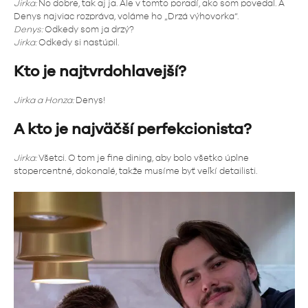
Jirka:
No dobre, tak aj ja. Ale v tomto poradí, ako som povedal. A
Denys najviac rozpráva, voláme ho „Drzá výhovorka“.
Denys:
Odkedy som ja drzý?
Jirka:
Odkedy si nastúpil.
Kto je najtvrdohlavejší?
Jirka a Honza:
Denys!
A kto je najväčší perfekcionista?
Jirka:
Všetci. O tom je fine dining, aby bolo všetko úplne
stopercentné, dokonalé, takže musíme byť veľkí detailisti.