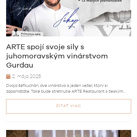
ARTE spojí svoje sily s
juhomoravským vinárstvom
Gurdau
2. mája 2025
Dvaja šéfkuchári, dve vinárstva a jeden večer, ktorý si
zapamätáte. Také bude stretnutie ARTE Restaurant s českým…
ČÍTAŤ VIAC