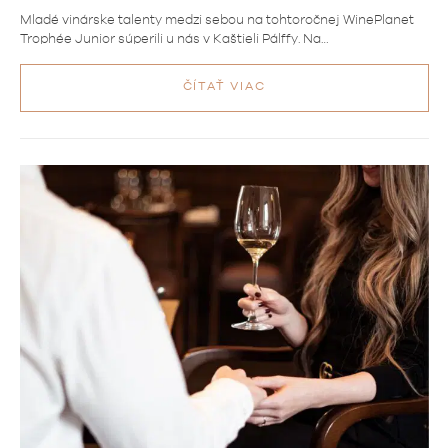
Mladé vinárske talenty medzi sebou na tohtoročnej WinePlanet
Trophée Junior súperili u nás v Kaštieli Pálffy. Na…
ČÍTAŤ VIAC