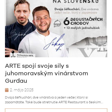
ARTE spojí svoje sily s
juhomoravským vinárstvom
Gurdau
2. mája 2025
Dvaja šéfkuchári, dve vinárstva a jeden večer, ktorý si
zapamätáte. Také bude stretnutie ARTE Restaurant s českým…