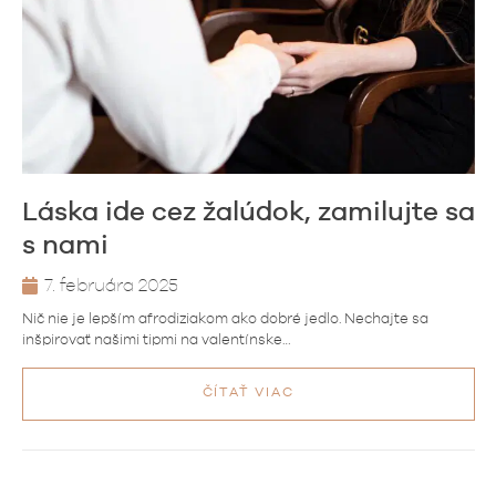
Láska ide cez žalúdok, zamilujte sa
s nami
7. februára 2025
Nič nie je lepším afrodiziakom ako dobré jedlo. Nechajte sa
inšpirovať našimi tipmi na valentínske…
ČÍTAŤ VIAC