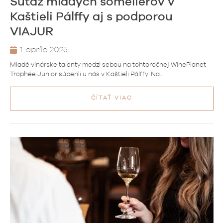
Súťaž mladých somelierov v
Kaštieli Pálffy aj s podporou
VIAJUR
1. apríla 2025
Mladé vinárske talenty medzi sebou na tohtoročnej WinePlanet
Trophée Junior súperili u nás v Kaštieli Pálffy. Na…
ČÍTAŤ VIAC