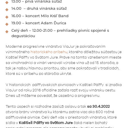
13.00 – prvá vinárska súťaž
14.00 – druhá vinárska súťaž
16.00 – koncert Milo Kráľ Band
19.00 – koncert Adam Ďurica
Celý deň – 12.00-21.00 – prehliadky pivníc spojené s
degustáciou
Moderné progresívne vinárstvo ViaJur je pokračovaním
výnimočného
historického príbehu
, ktorého dôležitou súčasťou je
Kaštieľ Pálffy vo Svätom Jure. Práve na tomto vznešenom mieste
sa vinohradníci a vinári venovali výrobe vína už od 15. storočia, a
tak je našou hlavnou prioritou, aby sme pokračovali v tradíciách,
ktoré sú v príbehu po stáročia ukryté.
V historických pálffyovských pivniciach v Kaštieli Pálffy si značka
ViaJur od roku 2016 oficiálne začala raziť svoju vinársku cestu.
Dnes už môžeme povedať, že úspešnú a progresívnu.
Tento úspech si rozhodne zaslúži oslavu a tak
sa 30.4.2022
otvoria brány vinárstva ku ktorému patria viac ako 600 ročné
pálffyovské pivnice. Celý deň vás v priestoroch vinárstva, ktoré
sídlia v
Kaštieli Pálffy vo Svätom Jure
čaká nielen bohatý