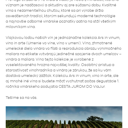
význam je nadčasový a aktuálny aj pre súčasnú dobu. Kvalitné
vína s nezameniteľnou chuťou, ktoré sa pri výrobe držia
osvedčených tradícii, ktorým sekundujú moderné technológie
a najnovšie odborné vinárske poznatky patria na stôl všetkým
milovníkom vína.
Vlajkovou loďou našich vín je jednoznačne kolekcia Ars in vinum,
vino in arte (Umenie vo víne, víno v umení). Víno, zhmotnené
umelecké dielo vinára vo fľaši a reprodukcia obrazu výnimočného
maliara na etikete vytvárajú jedinečné spojenie dvoch umelcov –
vinára a maliara. Víno tejto kolekcie je vyrobené z
vyselektovaného hrozna najvyššej kvality. Osobitný prístup a
starostlivosť vinohradníka a vinára je zárukou, že sa ku vám
dostáva umelecký zážitok. Kolekciu Ars in vinum, vino in arte, ale
aj mnohé iné vína si budete môcť vychutnať počas degustácie 1.
ročníka vinárskeho podujatia CESTA JUROM DO ViaJur.
Tešíme sa na vás.