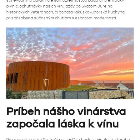
sprievodný program, ale samozrejmosťou budú aj prehliadky
pivníc, ochutnávky našich vín, jazdy po Svätom Jure na
historických veteránoch, či bohatá rakúsko-uhorská kuchyňa
prispôsobená súčasným chutiam s espritom modernosti.
Príbeh nášho vinárstva
započala láska k vínu
Pro rege et patria (Pre kráľa a vlasť) je heslo z minulosti, ktorého