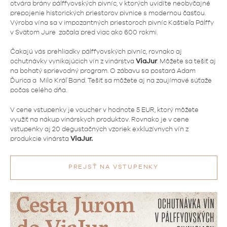
otvára brány pálffyovských pivníc, v ktorých uvidíte neobyčajné
prepojenie historických priestorov pivnice s modernou časťou.
Výroba vína sa v impozantných priestoroch pivníc Kaštieľa Pálffy
v Svätom Jure začala pred viac ako 600 rokmi.
Čakajú vás prehliadky pálffyovských pivníc, rovnako aj
ochutnávky vynikajúcich vín z vinárstva
ViaJur
. Môžete sa tešiť aj
na bohatý sprievodný program. O zábavu sa postará Adam
Ďurica a Milo Kráľ Band. Tešiť sa môžete aj na zaujímavé súťaže
počas celého dňa.
V cene vstupenky je voucher v hodnote 5 EUR, ktorý môžete
využiť na nákup vinárskych produktov. Rovnako je v cene
vstupenky aj 20 degustačných vzoriek exkluzívnych vín z
produkcie vinársta
ViaJur.
PREJSŤ NA VSTUPENKY